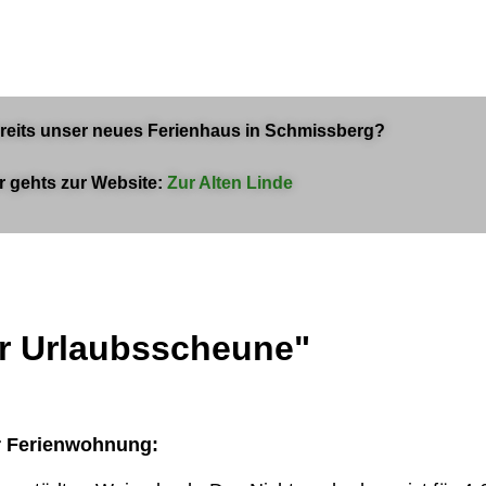
reits unser neues Ferienhaus in Schmissberg?
r gehts zur Website:
Zur Alten Linde
er Urlaubsscheune"
er Ferienwohnung: